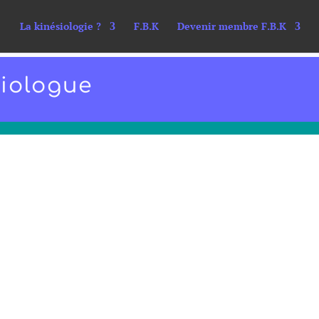
La kinésiologie ?
F.B.K
Devenir membre F.B.K
siologue