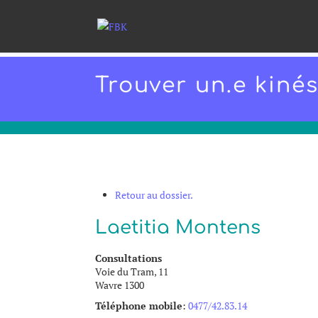
Trouver un.e kiné
Retour au dossier.
Laetitia
Montens
Consultations
Voie du Tram, 11
Wavre
1300
Téléphone mobile
:
0477/42.83.14