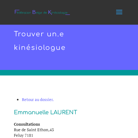
Trouver un.e
kinésiologue
Retour au dossier.
Emmanuelle
LAURENT
Consultations
Rue de Saint Ethon,43
Feluy
7181