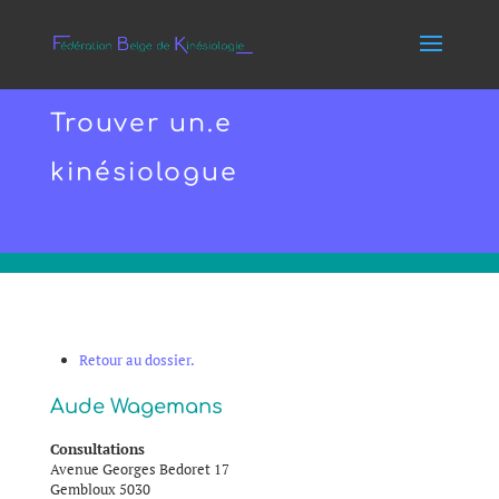
Trouver un.e
kinésiologue
Retour au dossier.
Aude
Wagemans
Consultations
Avenue Georges Bedoret 17
Gembloux
5030